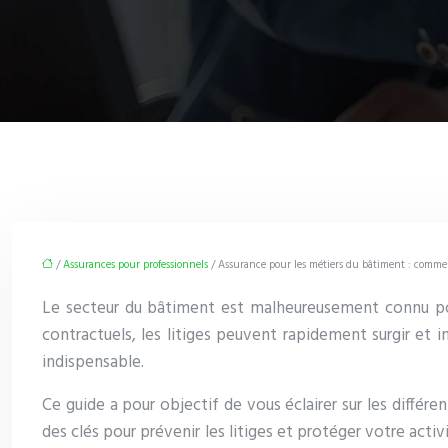
/
Assurances pour professionnels
/ Assurance pour les métiers du bâtiment : comment
Le secteur du bâtiment est malheureusement connu pour
contractuels, les litiges peuvent rapidement surgir et i
indispensable.
Ce guide a pour objectif de vous éclairer sur les différ
des clés pour prévenir les litiges et protéger votre acti