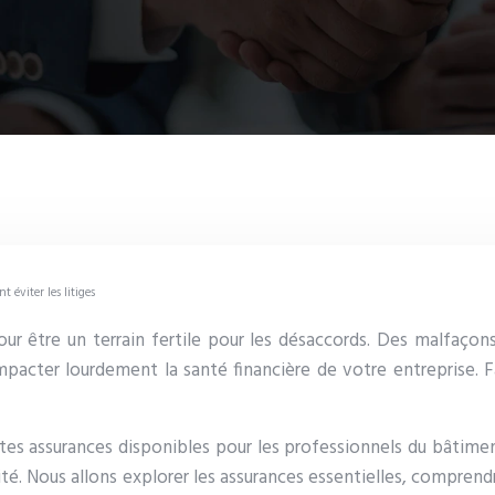
 éviter les litiges
 être un terrain fertile pour les désaccords. Des malfaçons 
mpacter lourdement la santé financière de votre entreprise. Fa
entes assurances disponibles pour les professionnels du bâtime
vité. Nous allons explorer les assurances essentielles, compre