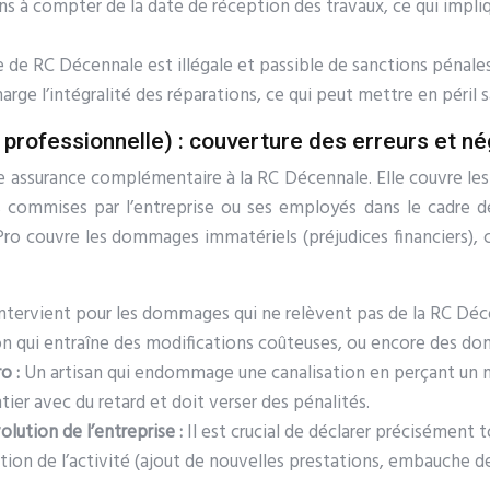
ns à compter de la date de réception des travaux, ce qui impli
 de RC Décennale est illégale et passible de sanctions pénal
arge l’intégralité des réparations, ce qui peut mettre en péril sa
e professionnelle) : couverture des erreurs et n
e assurance complémentaire à la RC Décennale. Elle couvre les d
rs commises par l’entreprise ou ses employés dans le cadre d
ro couvre les dommages immatériels (préjudices financiers), c
ntervient pour les dommages qui ne relèvent pas de la RC Déce
ion qui entraîne des modifications coûteuses, ou encore des do
ro :
Un artisan qui endommage une canalisation en perçant un m
ntier avec du retard et doit verser des pénalités.
olution de l’entreprise :
Il est crucial de déclarer précisément t
ution de l’activité (ajout de nouvelles prestations, embauche 