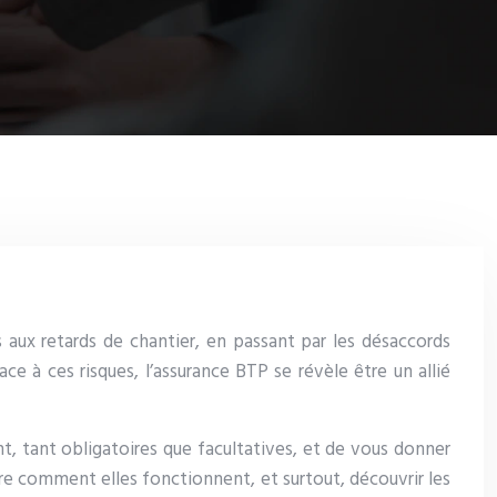
aux retards de chantier, en passant par les désaccords
ce à ces risques, l’assurance BTP se révèle être un allié
nt, tant obligatoires que facultatives, et de vous donner
ndre comment elles fonctionnent, et surtout, découvrir les