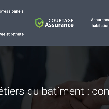
ofessionnels
Assuranc
habitatio
ie et retraite
iers du bâtiment : com