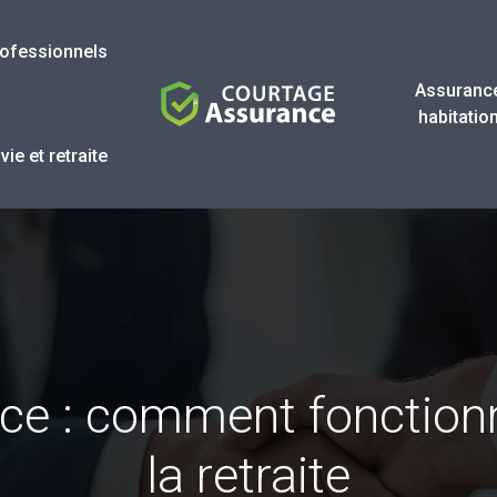
ofessionnels
Assuranc
habitatio
ie et retraite
ance : comment fonctio
la retraite