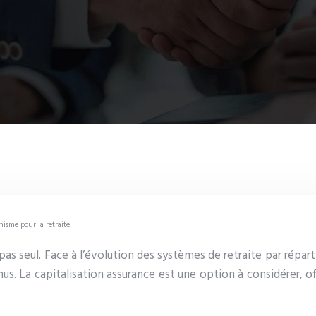
isme pour la retraite
as seul. Face à l’évolution des systèmes de retraite par répart
. La capitalisation assurance est une option à considérer, offr