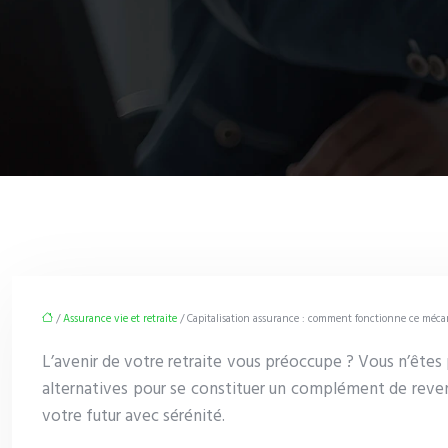
/
Assurance vie et retraite
/ Capitalisation assurance : comment fonctionne ce mécan
L’avenir de votre retraite vous préoccupe ? Vous n’êtes p
alternatives pour se constituer un complément de revenus
votre futur avec sérénité.