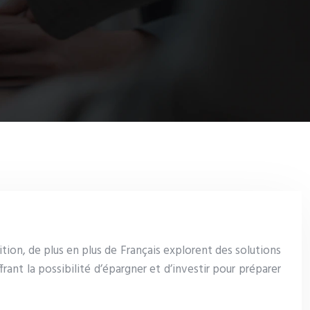
ition, de plus en plus de Français explorent des solutions
ant la possibilité d’épargner et d’investir pour préparer